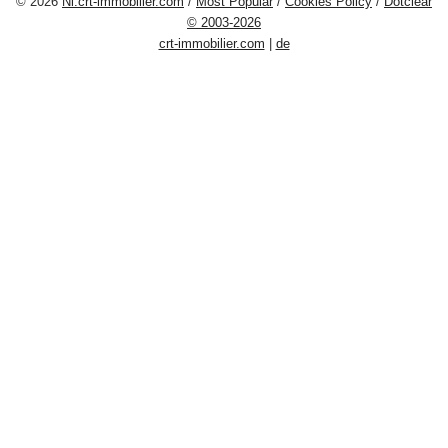
© 2026
Nl.crt-immobilier.com
/
Most Popular
/
Cookies Policy
/
Dotclear
© 2003-2026
crt-immobilier.com
|
de